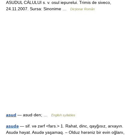
ASUDUL CÁLULUI s. v. osul iepurelui. Trimis de siveco,
24.11.2007. Sursa: Sinonime …
Dicționar Român
asud
— asud·den; …
English syllables
asudə
— sif. və zərf <fars.> 1. Rahat, dinc, qayğısız, arxayın.
Asudə həyat. Asudə yaşamaq. – Olduz hərəniz bir evin oğlanı,