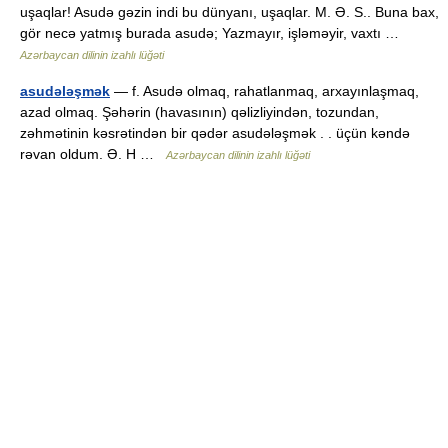
uşaqlar! Asudə gəzin indi bu dünyanı, uşaqlar. M. Ə. S.. Buna bax,
gör necə yatmış burada asudə; Yazmayır, işləməyir, vaxtı …
Azərbaycan dilinin izahlı lüğəti
asudələşmək
— f. Asudə olmaq, rahatlanmaq, arxayınlaşmaq,
azad olmaq. Şəhərin (havasının) qəlizliyindən, tozundan,
zəhmətinin kəsrətindən bir qədər asudələşmək . . üçün kəndə
rəvan oldum. Ə. H …
Azərbaycan dilinin izahlı lüğəti