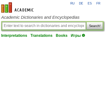
RU
DE
ES
FR
en-academic.com
Academic Dictionaries and Encyclopedias
Search!
Interpretations
Translations
Books
Игры ⚽