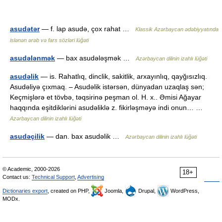
asudətər
— f. lap asudə, çox rahat …
Klassik Azərbaycan ədəbiyyatında
islənən ərəb və fars sözləri lüğəti
asudələnmək
— bax asudələşmək …
Azərbaycan dilinin izahlı lüğəti
asudəlik
— is. Rahatlıq, dinclik, sakitlik, arxayınlıq, qayğısızlıq.
Asudəliyə çıxmaq. – Asudəlik istərsən, dünyadan uzaqlaş sən;
Keçmişlərə et tövbə, təqsirinə peşman ol. H. x.. Əmisi Ağayar
haqqında eşitdiklərini asudəliklə z. fikirləşməyə indi onun… …
Azərbaycan dilinin izahlı lüğəti
asudəçilik
— dan. bax asudəlik …
Azərbaycan dilinin izahlı lüğəti
© Academic, 2000-2026
18+
Contact us:
Technical Support
,
Advertising
Dictionaries export
, created on PHP,
Joomla,
Drupal,
WordPress,
MODx.