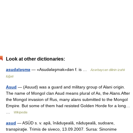
Look at other dictionaries:
asudələşmə
— «Asudələşmək»dən f. is …
Azərbaycan dilinin izahlı
lüğəti
Asud
— (Asuud) was a guard and military group of Alani origin.
The name of Mongol clan Asud means plural of As, the Alans.After
the Mongol invasion of Rus, many alans submitted to the Mongol
Empire. But some of them had resisted Golden Horde for a long…
…
Wikipedia
asud
— ASÚD s. v. apă, înăduşeală, năduşeală, sudoare,
transpiraţie. Trimis de siveco, 13.09.2007. Sursa: Sinonime