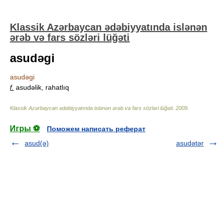
Klassik Azərbaycan ədəbiyyatında islənən
ərəb və fars sözləri lüğəti
asudəgi
asudəgi
f.
asudəlik, rahatlıq
Klassik Azərbaycan ədəbiyyatında islənən ərəb və fars sözləri lüğəti
.
2009
.
Игры ⚽
Поможем написать реферат
asud(ə)
asudətər